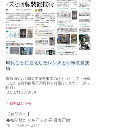
時代ごとに進化したレンズと回転装置技
術
御前埼灯台150周年記念事業のひとつとして、作成
した灯台資料館展示用資料をお届けします。（第７
回目）
ぜひご覧ください!
＊
資料は
こちら
【お問合せ】
◆御前埼灯台を守る会長 齋藤正敏
TEL :
0548-63-4307