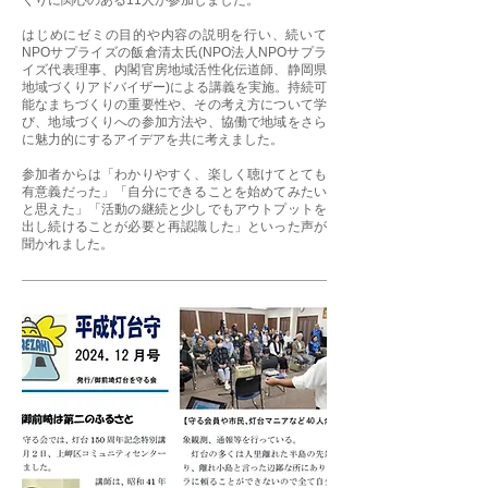
くりに関心のある11人が参加しました。
はじめにゼミの目的や内容の説明を行い、続いて
NPOサプライズの飯倉清太氏(NPO法人NPOサプラ
イズ代表理事、内閣官房地域活性化伝道師、静岡県
地域づくりアドバイザー)による講義を実施。持続可
能なまちづくりの重要性や、その考え方について学
び、地域づくりへの参加方法や、協働で地域をさら
に魅力的にするアイデアを共に考えました。
参加者からは「わかりやすく、楽しく聴けてとても
有意義だった」「自分にできることを始めてみたい
と思えた」「活動の継続と少しでもアウトプットを
出し続けることが必要と再認識した」といった声が
聞かれました。