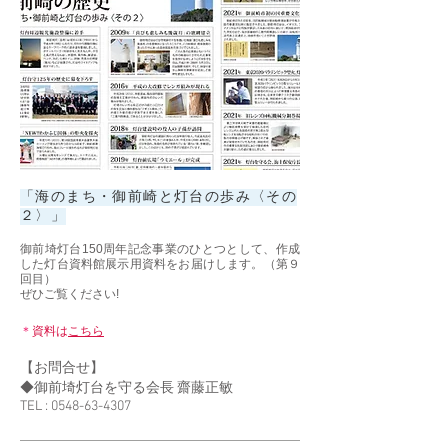
「海のまち・御前崎と灯台の歩み〈その
２〉」
御前埼灯台150周年記念事業のひとつとして、作成
した灯台資料館展示用資料をお届けします。（第９
回目）
ぜひご覧ください!
＊
資料は
こちら
【お問合せ】
◆御前埼灯台を守る会長 齋藤正敏
TEL :
0548-63-4307