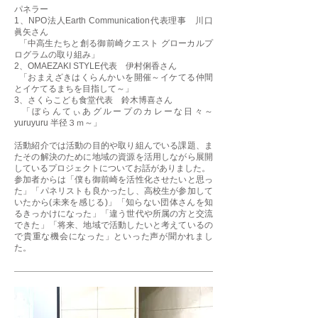
パネラー
1、NPO法人Earth Communication代表理事 川口
眞矢さん
「中高生たちと創る御前崎クエスト グローカルプ
ログラムの取り組み」
2、OMAEZAKI STYLE代表 伊村俐香さん
「おまえざきはくらんかいを開催～イケてる仲間
とイケてるまちを目指して～」
3、さくらこども食堂代表 鈴木博喜さん
「ぼらんてぃあグループのカレーな日々～
yuruyuru 半径３ｍ～」
活動紹介では活動の目的や取り組んでいる課題、ま
たその解決のために地域の資源を活用しながら展開
しているプロジェクトについてお話がありました。
参加者からは「僕も御前崎を活性化させたいと思っ
た」「パネリストも良かったし、高校生が参加して
いたから(未来を感じる)」「知らない団体さんを知
るきっかけになった」「違う世代や所属の方と交流
できた」「将来、地域で活動したいと考えているの
で貴重な機会になった」といった声が聞かれまし
た。