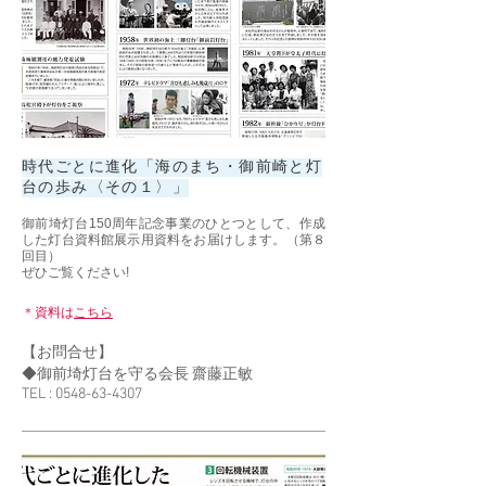
時代ごとに進化「海のまち・御前崎と灯
台の歩み〈その１〉」
御前埼灯台150周年記念事業のひとつとして、作成
した灯台資料館展示用資料をお届けします。（第８
回目）
ぜひご覧ください!
＊
資料は
こちら
【お問合せ】
◆御前埼灯台を守る会長 齋藤正敏
TEL :
0548-63-4307