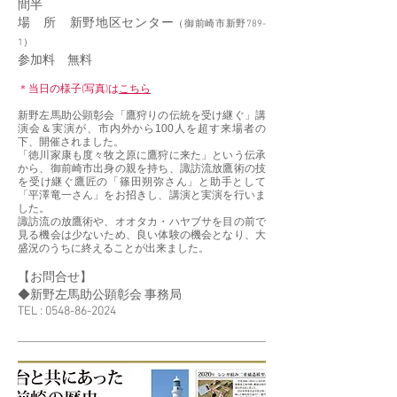
間半
場 所
新野地区センター
（御前崎市新野789-
1）
参加料
無料
＊
当日の様子(写真)は
こちら
新野左馬助公顕彰会「鷹狩りの伝統を受け継ぐ」講
演会＆実演が、市内外から100人を超す来場者の
下、開催されました。
「徳川家康も度々牧之原に鷹狩に来た」という伝承
から、御前崎市出身の親を持ち、諏訪流放鷹術の技
を受け継ぐ鷹匠の「篠田朔弥さん」と助手として
「平澤竜一さん」をお招きし、講演と実演を行いま
した。
諏訪流の放鷹術や、オオタカ・ハヤブサを目の前で
見る機会は少ないため、良い体験の機会となり、大
盛況のうちに終えることが出来ました。
【お問合せ】
◆新野左馬助公顕彰会 事務局
TEL :
0548-86-2024