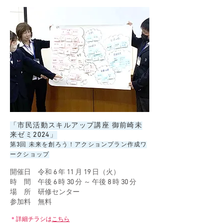
「市民活動スキルアップ講座 御前崎未
来ゼミ
2024
」
第
3
回 未来を創ろう！アクションプラン作成ワ
ークショップ
開催日 令和
6
年
11
月
19
日（火）
時 間
午後
6
時
30
分 ～ 午後
8
時
30
分
場 所
研修センター
参加料
無料
＊
詳細チラシは
こちら