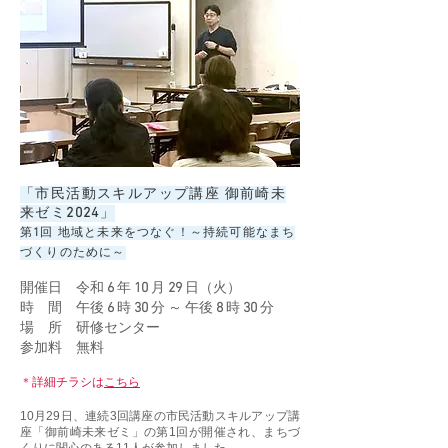
「市民活動スキルアップ講座 御前崎未
来ゼミ
2024
」
第
1
回 地域と未来をつなぐ！～持続可能なまち
づくりのために～
開催日 令和
6
年
10
月
29
日（火）
時 間
午後
6
時
30
分 ～ 午後
8
時
30
分
場 所
研修センター
参加料
無料
＊
詳細チラシは
こちら
10月29日、連続3回講座の市民活動スキルアップ講
座「御前崎未来ゼミ」の第1回が開催され、まちづ