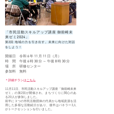
「市民活動スキルアップ講座 御前崎未
来ゼミ
2024
」
第
2
回 地域の力を引き出す。未来に向けた対話
をしよう！
開催日 令和
6
年
11
月
11
日（月）
時 間
午後
6
時
30
分 ～ 午後
8
時
30
分
場 所
研修センター
参加料
無料
＊
詳細チラシは
こちら
11月11日、市民活動スキルアップ講座「御前崎未来
ゼミ」の第2回が開催され、まちづくりに関心のあ
る20人が参加しました。
前半に３つの市民活動団体の代表から地域資源を活
用した多様な活動紹介があり、後半はパネラー3人
がトークセッションを行いました。