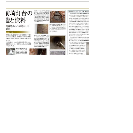
二重円筒構造のレンガ造りだった御前埼
灯台
御前埼灯台150周年記念事業のひとつとして、作成
した灯台資料館展示用資料をお届けします。（第６
回目）
ぜひご覧ください!
＊
資料は
こちら
【お問合せ】