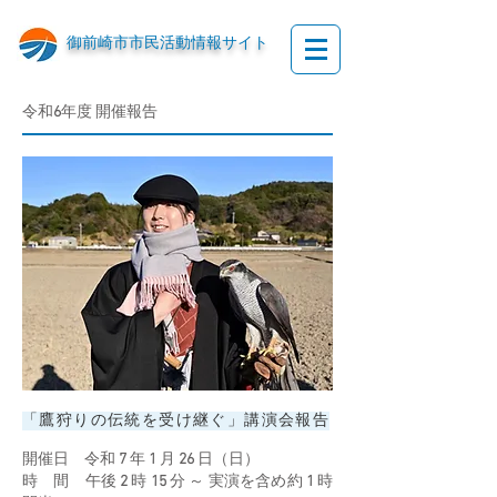
御前崎市市民活動情報サイト
令和
6
年度 開催報告
「鷹狩りの伝統を受け継ぐ」講演会報告
開催日 令和
7
年
1
月
26
日（日）
時 間
午後
2
時
15
分 ～ 実演を含め約
1
時