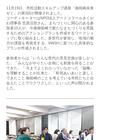
11月19日、市民活動スキルアップ講座「御前崎未来
ゼミ」の第3回が開催されました。
コーディネーターはNPO法人アートコラールきくが
わ理事長 笠原活世さん。まちづくりに関心のある参
加者10人が、今後御前崎で新たなまちづくりを実践
するためのアクションプランを作成するワークショ
ップに取り組みました。多世代が参加し、地域の魅
力や課題を再発見する、6W3Hに基づいた具体的な
プランが作成されました。
参加者からは「いろんな世代の意見交換が楽しかっ
た」「みんながやりたい企画にも刺激を得ることが
できた」「 今までよくわかっていなかった『協働』
を理解することが出来た」「和気あいあいと楽しく
できたこと 御前崎のことを考えている市民たちと出
会えたことでワクワクした」といった声が聞かれま
した。