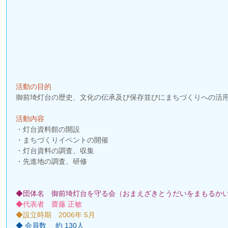
事
事
活動の目的
御前埼灯台の歴史、文化の伝承及び保存並びにまちづくりへの活
活動内容
・灯台資料館の開設
・まちづくりイベントの開催
・灯台資料の調査、収集
・先進地の調査、研修
◆団体名　御前埼灯台を守る会（おまえざきとうだいをまもるかい
◆代表者　齋藤 正敏 
◆設立時期　2006年 5月 
◆ 会員数 　約 130人 