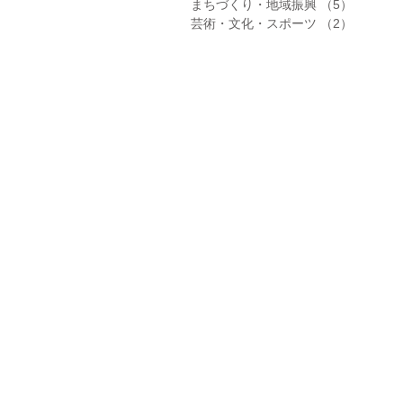
まちづくり・地域振興
（5）
5件の記
芸術・文化・スポーツ
（2）
2件の記