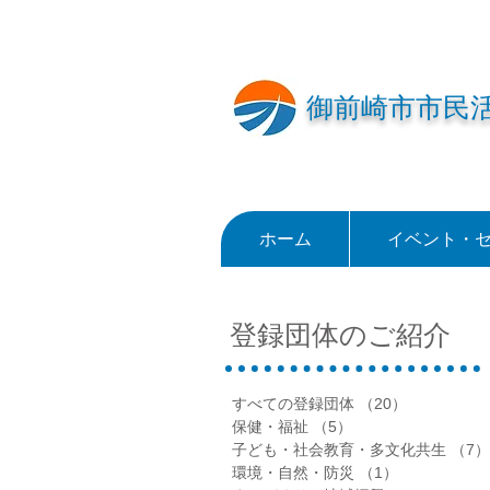
御前崎市市民
ホーム
イベント・
登録団体のご紹介
すべての登録団体
（20）
20件の記事
保健・福祉
（5）
5件の記事
子ども・社会教育・多文化共生
（7）
環境・自然・防災
（1）
1件の記事