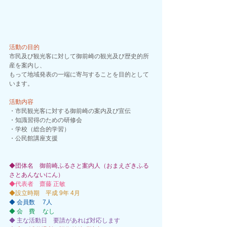
活動の目的
市民及び観光客に対して御前崎の観光及び歴史的所
産を案内し、
もって地域発表の一端に寄与することを目的として
います。
活動内容
・市民観光客に対する御前崎の案内及び宣伝
・知識習得のための研修会
・学校（総合的学習）
・公民館講座支援
◆団体名　御前崎ふるさと案内人（おまえざきふる
さとあんないにん） 
◆代表者　齋藤 正敏 
◆設立時期　平成 9年 4月 
◆ 会員数 　7人 
◆ 会　費 　なし
◆ 主な活動日　要請があれば対応します