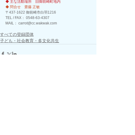
◆ 主な活動場所　旧御前崎町地内 
◆ 問合せ　齋藤 正敏 
〒437-1622 御前崎市白羽1216
TEL / FAX： 0548-63-4307
MAIL： carrot@cc.wakwak.com 
すべての登録団体
子ども・社会教育・多文化共生
コメント
この投稿へのコメントは利用でき
なくなりました。詳細はサイト所
有者にお問い合わせください。