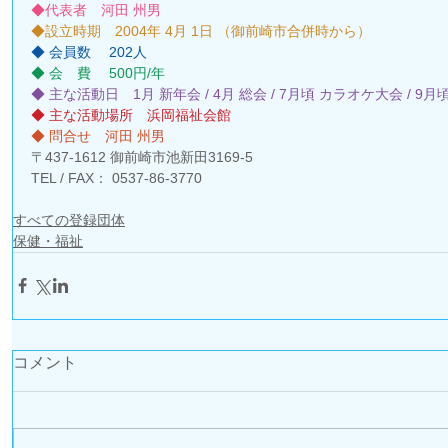
◆代表者　河田 州男 
◆設立時期　2004年 4月 1日 （御前崎市合併時から）
◆ 会員数 　202人 
◆ 会　費 　500円/年 
◆ 主な活動日　1月 新年会 / 4月 総会 / 7月頃 カラオケ大会 /
◆ 主な活動場所　浜岡福祉会館 
◆ 問合せ　河田 州男 
〒437-1612 御前崎市池新田3169-5
TEL / FAX： 0537-86-3770
すべての登録団体
保健・福祉
コメント