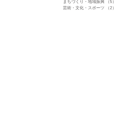
まちづくり・地域振興
（5）
5件の記
芸術・文化・スポーツ
（2）
2件の記