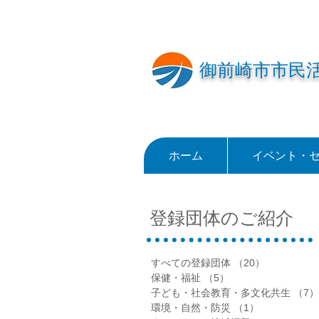
御前崎市市民
ホーム
イベント・
登録団体のご紹介
すべての登録団体
（20）
20件の記事
保健・福祉
（5）
5件の記事
子ども・社会教育・多文化共生
（7）
環境・自然・防災
（1）
1件の記事