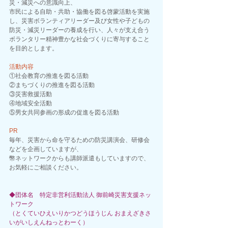
災・減災への意識向上、
市民による自助・共助・協働を図る啓蒙活動を実施
し、災害ボランティアリーダー及び女性や子どもの
防災・減災リーダーの養成を行い、人々が支え合う
ボランタリー精神豊かな社会づくりに寄与すること
を目的とします。
活動内容
①社会教育の推進を図る活動
②まちづくりの推進を図る活動
③災害救援活動
④地域安全活動
⑤男女共同参画の形成の促進を図る活動
PR
毎年、災害から命を守るための防災講演会、研修会
などを企画していますが、
幣ネットワークからも講師派遣もしていますので、
お気軽にご相談ください。
◆団体名　特定非営利活動法人 御前崎災害支援ネッ
トワーク
（とくていひえいりかつどうほうじん おまえざきさ
いがいしえんねっとわーく） 