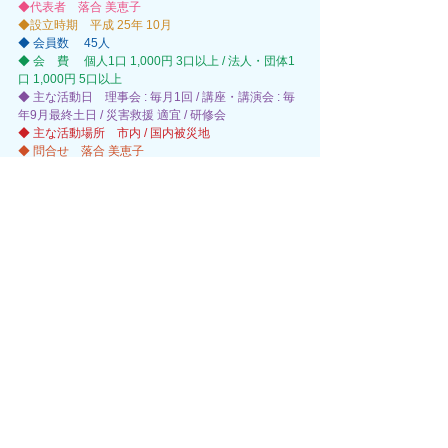
◆代表者　落合 美恵子
◆設立時期　平成 25年 10月 
◆ 会員数 　45人 
◆ 会　費 　個人1口 1,000円 3口以上 / 法人・団体1
口 1,000円 5口以上
◆ 主な活動日　理事会 : 毎月1回 / 講座・講演会 : 毎
年9月最終土日 / 災害救援 適宜 / 研修会
◆ 主な活動場所　市内 / 国内被災地
◆ 問合せ　落合 美恵子
〒437-1612 御前崎市池新田5408-1
TEL / FAX： 0537-86-2053
MAIL： omaezaki-dsnet@shore.ocn.ne.jp
HP： 
http://omaezaki-dsn.net
すべての登録団体
環境・自然・防災
コメント